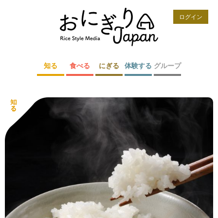
ログイン
知る
食べる
にぎる
体験する
グループ