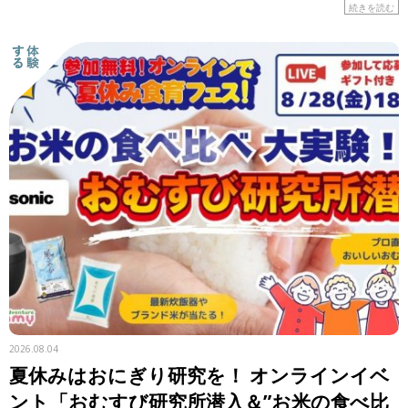
はの食材や工夫に注目しながら、レシピを紹介します。 &n
続きを読む
[…]
2026.08.04
夏休みはおにぎり研究を！ オンラインイベ
ント「おむすび研究所潜入＆”お米の食べ比