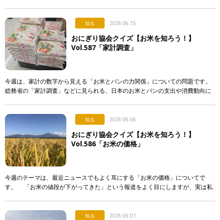
入れる。誰かに渡す。誰かが握ってくれたものを食べる。 &nb […]
知る
2026.06.15
おにぎり協会クイズ【お米を知ろう！】
Vol.587「家計調査」
今週は、家計の数字から見える「お米とパンの力関係」についての問題です。
総務省の「家計調査」などに見られる、日本のお米とパンの支出や消費動向に
関する記述として、「正しいもの」を次のア〜エから選び、記号で答えて下さ
い。 & […]
知る
2026.06.06
おにぎり協会クイズ【お米を知ろう！】
Vol.586「お米の価格」
今週のテーマは、最近ニュースでもよく耳にする「お米の価格」についてで
す。 「お米の値段が下がってきた」という報道をよく目にしますが、実は私
たちが普段スーパーなどで買うお米の価格は、それほど簡単 […]
知る
2026.06.01