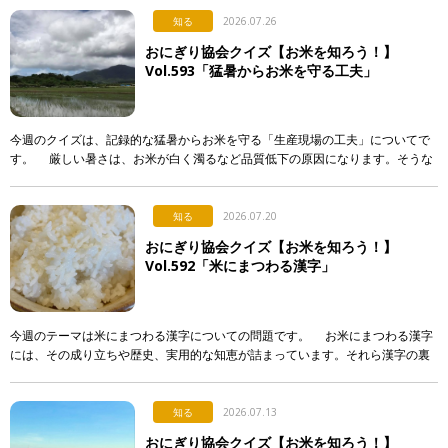
知る
2026.07.26
おにぎり協会クイズ【お米を知ろう！】
Vol.593「猛暑からお米を守る工夫」
今週のクイズは、記録的な猛暑からお米を守る「生産現場の工夫」についてで
す。 厳しい暑さは、お米が白く濁るなど品質低下の原因になります。そうな
らないよう、産地で行われている対策として正しく述べて […]
知る
2026.07.20
おにぎり協会クイズ【お米を知ろう！】
Vol.592「米にまつわる漢字」
今週のテーマは米にまつわる漢字についての問題です。 お米にまつわる漢字
には、その成り立ちや歴史、実用的な知恵が詰まっています。それら漢字の裏
側について解説した次のア〜エの文章のうち、正しいもの […]
知る
2026.07.13
おにぎり協会クイズ【お米を知ろう！】