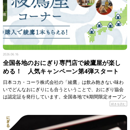
2026.06.16
全国各地のおにぎり専門店で綾鷹屋が楽し
める！ 人気キャンペーン第4弾スタート
日本コカ・コーラ株式会社の「綾鷹」は飲み飽きない味わ
いでどんなおにぎりにも合うということで、おにぎり協会
は認定証を発行しています。全国各地でk期間限定オープン
しているのが「おにぎり食堂 綾鷹屋」。各地のおにぎり専
続きを読む
門店で、 […]