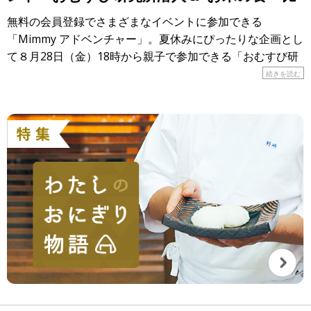
べ”大実験！」
無料の会員登録でさまざまなイベントに参加できる
「Mimmy アドベンチャー」。夏休みにぴったりな企画とし
て８月28日（金）18時から親子で参加できる「おむすび研
究所潜入＆”お米の食べ比べ”大実験！」が開催されます！
続きを読む
&n […]