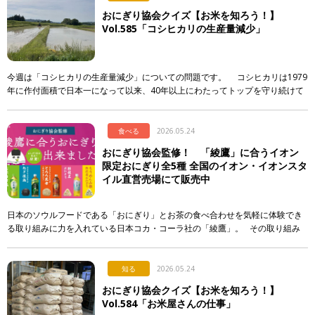
おにぎり協会クイズ【お米を知ろう！】
Vol.585「コシヒカリの生産量減少」
今週は「コシヒカリの生産量減少」についての問題です。 コシヒカリは1979
年に作付面積で日本一になって以来、40年以上にわたってトップを守り続けて
います。しかし、そのシェアには大きな変化が起き […]
食べる
2026.05.24
おにぎり協会監修！ 「綾鷹」に合うイオン
限定おにぎり全5種 全国のイオン・イオンスタ
イル直営売場にて販売中
日本のソウルフードである「おにぎり」とお茶の食べ合わせを気軽に体験でき
る取り組みに力を入れている日本コカ・コーラ社の「綾鷹」。 その取り組み
の一環として、イオンリテール株式会社、一般社団法人おにぎり協会の協 […]
知る
2026.05.24
おにぎり協会クイズ【お米を知ろう！】
Vol.584「お米屋さんの仕事」