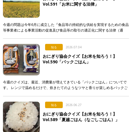
Vol.591「お米に関する法律」
今週の問題は今年6月に成立した『食品等の持続的な供給を実現するための食品
等事業者による事業活動の促進及び食品等の取引の適正化に関する法律（通
称：食料システム法）』からの出題です。 この法律は、 […]
知る
2026.07.04
おにぎり協会クイズ【お米を知ろう！】
Vol.590「パックごはん」
今週のクイズは、最近、消費量が増えてきている「パックごはん」についてで
す。 レンジで温めるだけで、炊きたてのようなツヤと香りが楽しめるパックご
はん。実はそこには驚きの製造技術が隠されているのですが…。 &n […]
知る
2026.06.27
おにぎり協会クイズ【お米を知ろう！】
Vol.589「夏越ごはん（なごしごはん）」