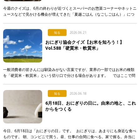
今週のクイズは、6月の終わりが近づくとスーパーのお惣菜コーナーやネットニ
ュースなどで見かける機会が増えてきた「夏越ごはん（なごしごはん）」につ
いてです。 最近になって急に注目され始めた行事食なのですが…。 […]
知る
2026.06.21
おにぎり協会クイズ【お米を知ろう！】
Vol.588「硬質米・軟質米」
一般消費者の皆さんには馴染みがない言葉ですが、業界の一部ではお米の種類
を「硬質米・軟質米」という切り口で分ける場合があります。 ではここで問
題です。硬質米・軟質米の定義や判定に関する記述として […]
知る
2026.06.18
6月18日、おにぎりの日に。由来の地と、これ
からをつくる
今日、6月18日は「おにぎりの日」です。 おにぎりは、あまりにも身近な食べ
ものです。 朝、コンビニで買う。昼、仕事の合間に食べる。家で握る。弁当に