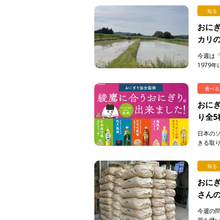
知る
おにぎ
カリ
今週は
1979
り続けて
食べる
おに
り全5
売中
日本の
きる取
組みの
協 […]
知る
おにぎ
さん
今週の