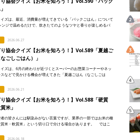
り協会クイズ【お米を知ろう！】Vol.590「パック
ん」
クイズは、最近、消費量が増えてきている「パックごはん」について
 レンジで温めるだけで、炊きたてのようなツヤと香りが楽しめるパ
はん。実はそこには驚きの製造技術が隠されているのですが…。 &n
2026.06.27
り協会クイズ【お米を知ろう！】Vol.589「夏越ご
（なごしごはん）」
クイズは、6月の終わりが近づくとスーパーのお惣菜コーナーやネッ
ースなどで見かける機会が増えてきた「夏越ごはん（なごしごは
についてです。 最近になって急に注目され始めた行事食なのです
…]
2026.06.21
り協会クイズ【お米を知ろう！】Vol.588「硬質
軟質米」
費者の皆さんには馴染みがない言葉ですが、業界の一部ではお米の種
硬質米・軟質米」という切り口で分ける場合があります。 ではこ
です。硬質米・軟質米の定義や判定に関する記述として […]
2026.06.18