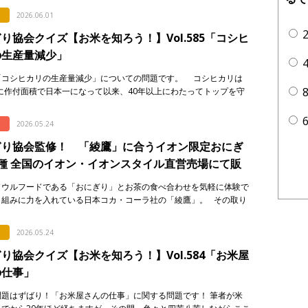
2026.06.01
り協会クイズ【お米を知ろう！】Vol.585「コシヒ
の生産量減少」
「コシヒカリの生産量減少」についての問題です。 コシヒカリは
年に作付面積で日本一になって以来、40年以上にわたってトップを守
います。しかし、そのシェアには大きな変化が起き […]
2026.05.24
ぎり協会監修！ 「綾鷹」に合うイオン限定おにぎ
種 全国のイオン・イオンスタイル直営売場にて販
ソウルフードである「おにぎり」とお茶の食べ合わせを気軽に体験で
り組みに力を入れている日本コカ・コーラ社の「綾鷹」。 その取り
一環として、イオンリテール株式会社、一般社団法人おにぎり協会の
2026.05.24
り協会クイズ【お米を知ろう！】Vol.584「お米屋
の仕事」
問題はずばり！「お米屋さんの仕事」に関する問題です！ 筆者が米