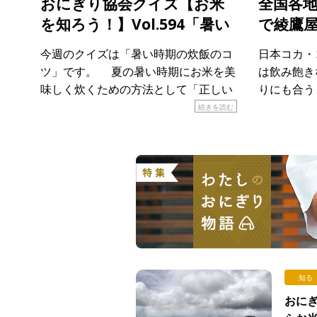
おにぎり協会クイズ【お米
全国各
を知ろう！】Vol.594「暑い
で綾鷹
時期の炊飯」
気キャン
今週のクイズは「暑い時期の炊飯のコ
日本コカ・
ト
ツ」です。 夏の暑い時期にお米を美
は飲み飽き
味しく炊くための方法として「正しい
りにも合う
もの」はどれでしょうか？ 当てはまる
会は認定証
続きを読む
ものを次のア〜エから選び、記号で答
地でk期間
えてください。 ア． […]
「おにぎり
ぎり専門店で
知る
おにぎ