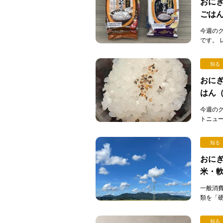
おにぎ
ごは
今週の
です。
ックご
[…]
知る
おにぎ
はん
今週の
トニュ
ん）」
が…。 [
知る
おにぎ
米・
一般消
類を「
こで問題
知る