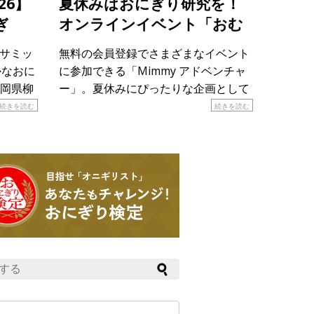
26】
夏休みはおにぎり研究を！
ぎ
オンラインイベント「おむ
すび研究所潜入＆”お米の食
りサミッ
無料の会員登録でさまざまなイベント
べ比べ”大実験！」
かなおに
に参加できる「Mimmy アドベンチャ
岡県柳
ー」。夏休みにぴったりな企画として
おにぎ
８月28日（金）18時から親子で参加で
続きを読む
続きを読む
や工夫
きる「おむすび研究所潜入＆”お米の
しま
食べ比べ”大実験！」が開催されま
す！ &n […]