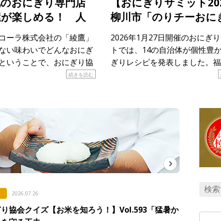
地のおにぎり専門店
【おにぎりサミット20
屋が楽しめる！ 人
柳川市「のりチーおに
ペーン第4弾スター
り」
コーラ株式会社の「綾鷹」
2026年1月27日開催のおにぎ
ない味わいでどんなおにぎ
トでは、14の自治体が個性豊
ということで、おにぎり協
ぎりレシピを発表しました。福
を発行しています。全国各
川市が発表したのは「のりチー
続きを読む
限定オープンしているのが
り」。その土地ならではの食材
食堂 綾鷹屋」。各地のおに
に注目しながら、レシピを紹介
、 […]
す。 &n […]
2026.07.26
り協会クイズ【お米を知ろう！】Vol.593「猛暑か