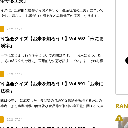
米を守る工夫」
クイズは、記録的な猛暑からお米を守る「生産現場の工夫」について
 厳しい暑さは、お米が白く濁るなど品質低下の原因になります。
ないよう、産地で行われている対策として正しく述べて […]
2026.07.20
り協会クイズ【お米を知ろう！】Vol.592「米にま
る漢字」
テーマは米にまつわる漢字についての問題です。 お米にまつわる
は、その成り立ちや歴史、実用的な知恵が詰まっています。それら漢
について解説した次のア〜エの文章のうち、正しいもの […]
2026.07.13
り協会クイズ【お米を知ろう！】Vol.591「お米に
る法律」
問題は今年6月に成立した『食品等の持続的な供給を実現するための
RAN
事業者による事業活動の促進及び食品等の取引の適正化に関する法律
食料システム法）』からの出題です。 この法律は、 […]
2026.07.04