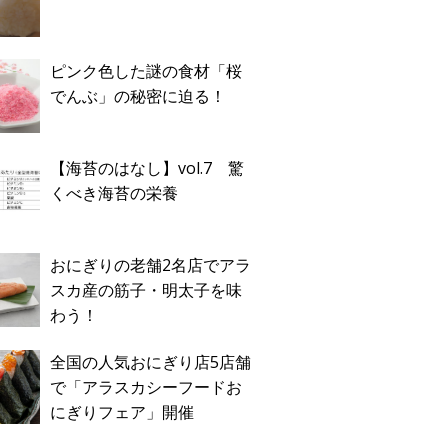
ピンク色した謎の食材「桜
でんぶ」の秘密に迫る！
【海苔のはなし】vol.7 驚
くべき海苔の栄養
おにぎりの老舗2名店でアラ
スカ産の筋子・明太子を味
わう！
全国の人気おにぎり店5店舗
で「アラスカシーフードお
にぎりフェア」開催