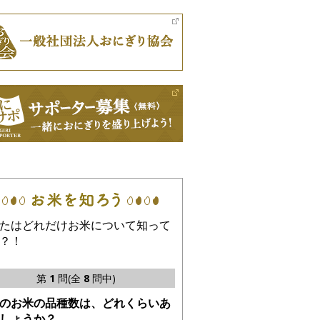
たはどれだけお米について知って
？！
第
1
問(全
8
問中)
のお米の品種数は、どれくらいあ
しょうか？