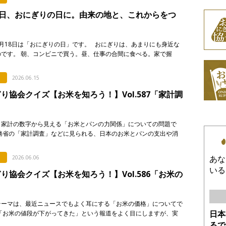
8日、おにぎりの日に。由来の地と、これからをつ
月18日は「おにぎりの日」です。 おにぎりは、あまりにも身近な
のです。 朝、コンビニで買う。昼、仕事の合間に食べる。家で握
に入れる。誰かに渡す。誰かが握ってくれたものを食べる。 &nb
2026.06.15
り協会クイズ【お米を知ろう！】Vol.587「家計調
、家計の数字から見える「お米とパンの力関係」についての問題で
総務省の「家計調査」などに見られる、日本のお米とパンの支出や消
に関する記述として、「正しいもの」を次のア〜エから選び、記号で
い。 & […]
あな
2026.06.06
いる
り協会クイズ【お米を知ろう！】Vol.586「お米の
」
テーマは、最近ニュースでもよく耳にする「お米の価格」についてで
日本
「お米の値段が下がってきた」という報道をよく目にしますが、実
が普段スーパーなどで買うお米の価格は、それほど簡単 […]
るで