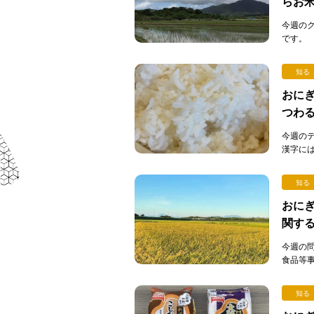
らお
今週の
です。
そうなら
知る
おにぎ
つわ
今週の
漢字に
字の裏側
知る
おにぎ
関す
今週の
食品等
（通称：
知る