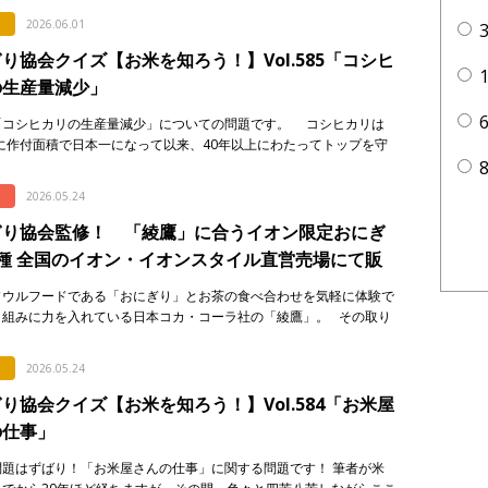
2026.06.01
り協会クイズ【お米を知ろう！】Vol.585「コシヒ
の生産量減少」
「コシヒカリの生産量減少」についての問題です。 コシヒカリは
年に作付面積で日本一になって以来、40年以上にわたってトップを守
います。しかし、そのシェアには大きな変化が起き […]
2026.05.24
ぎり協会監修！ 「綾鷹」に合うイオン限定おにぎ
種 全国のイオン・イオンスタイル直営売場にて販
ソウルフードである「おにぎり」とお茶の食べ合わせを気軽に体験で
り組みに力を入れている日本コカ・コーラ社の「綾鷹」。 その取り
一環として、イオンリテール株式会社、一般社団法人おにぎり協会の
2026.05.24
り協会クイズ【お米を知ろう！】Vol.584「お米屋
の仕事」
問題はずばり！「お米屋さんの仕事」に関する問題です！ 筆者が米