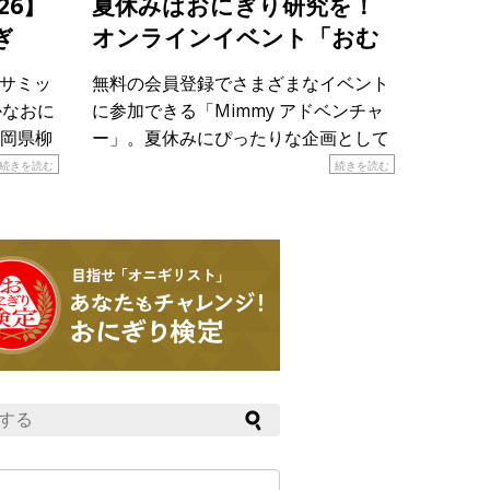
26】
夏休みはおにぎり研究を！
ぎ
オンラインイベント「おむ
すび研究所潜入＆”お米の食
りサミッ
無料の会員登録でさまざまなイベント
べ比べ”大実験！」
かなおに
に参加できる「Mimmy アドベンチャ
岡県柳
ー」。夏休みにぴったりな企画として
おにぎ
８月28日（金）18時から親子で参加で
続きを読む
続きを読む
や工夫
きる「おむすび研究所潜入＆”お米の
しま
食べ比べ”大実験！」が開催されま
す！ &n […]