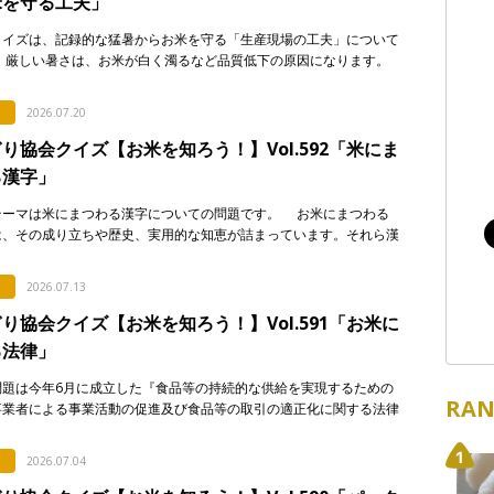
米を守る工夫」
クイズは、記録的な猛暑からお米を守る「生産現場の工夫」について
 厳しい暑さは、お米が白く濁るなど品質低下の原因になります。
ないよう、産地で行われている対策として正しく述べて […]
2026.07.20
り協会クイズ【お米を知ろう！】Vol.592「米にま
る漢字」
テーマは米にまつわる漢字についての問題です。 お米にまつわる
は、その成り立ちや歴史、実用的な知恵が詰まっています。それら漢
について解説した次のア〜エの文章のうち、正しいもの […]
2026.07.13
り協会クイズ【お米を知ろう！】Vol.591「お米に
る法律」
問題は今年6月に成立した『食品等の持続的な供給を実現するための
RAN
事業者による事業活動の促進及び食品等の取引の適正化に関する法律
食料システム法）』からの出題です。 この法律は、 […]
2026.07.04