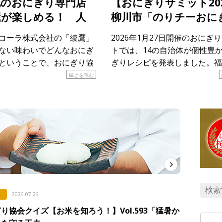
地のおにぎり専門店
【おにぎりサミット20
屋が楽しめる！ 人
柳川市「のりチーおに
ペーン第4弾スター
り」
コーラ株式会社の「綾鷹」
2026年1月27日開催のおにぎ
ない味わいでどんなおにぎ
トでは、14の自治体が個性豊
ということで、おにぎり協
ぎりレシピを発表しました。福
を発行しています。全国各
川市が発表したのは「のりチー
続きを読む
限定オープンしているのが
り」。その土地ならではの食材
食堂 綾鷹屋」。各地のおに
に注目しながら、レシピを紹介
、 […]
す。 &n […]
2026.07.26
り協会クイズ【お米を知ろう！】Vol.593「猛暑か