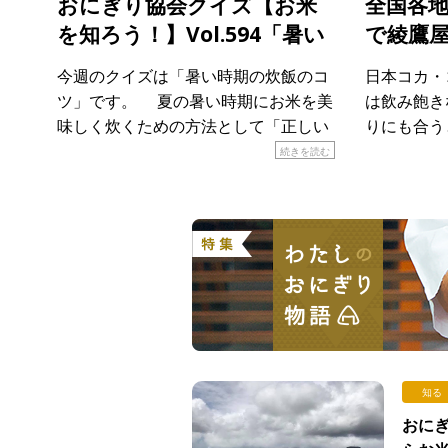
おにぎり協会クイズ【お米
全国各
を知ろう！】Vol.594「暑い
で綾鷹
時期の炊飯」
気キャン
今週のクイズは「暑い時期の炊飯のコ
日本コカ・
ト
ツ」です。 夏の暑い時期にお米を美
は飲み飽き
味しく炊くための方法として「正しい
りにも合う
もの」はどれでしょうか？ 当てはまる
会は認定証
続きを読む
ものを次のア〜エから選び、記号で答
地でk期間
えてください。 ア． […]
「おにぎり
ぎり専門店で
知る
おにぎ