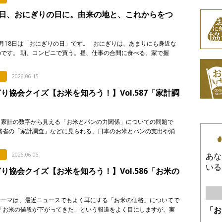
8日、おにぎりの日に。由来の地と、これからをつ
月18日は「おにぎりの日」です。 おにぎりは、あまりにも身近な
のです。 朝、コンビニで買う。昼、仕事の合間に食べる。家で握
に入れる。誰かに渡す。誰かが握ってくれたものを食べる。 &nb
2026.06.15
り協会クイズ【お米を知ろう！】Vol.587「家計調
、家計の数字から見える「お米とパンの力関係」についての問題で
総務省の「家計調査」などに見られる、日本のお米とパンの支出や消
に関する記述として、「正しいもの」を次のア〜エから選び、記号で
い。 & […]
あな
2026.06.06
いる
り協会クイズ【お米を知ろう！】Vol.586「お米の
」
テーマは、最近ニュースでもよく耳にする「お米の価格」についてで
「お
「お米の値段が下がってきた」という報道をよく目にしますが、実
が普段スーパーなどで買うお米の価格は、それほど簡単 […]