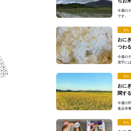
らお
今週の
です。
そうなら
知る
おにぎ
つわ
今週の
漢字に
字の裏側
知る
おにぎ
関す
今週の
食品等
（通称：
知る