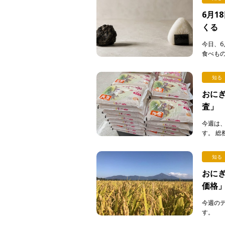
6月1
くる
今日、6
食べも
る。弁当
[…]
知る
おにぎ
査」
今週は
す。 
費動向
答えて下さ
知る
おにぎ
価格
今週の
す。 
は私たち