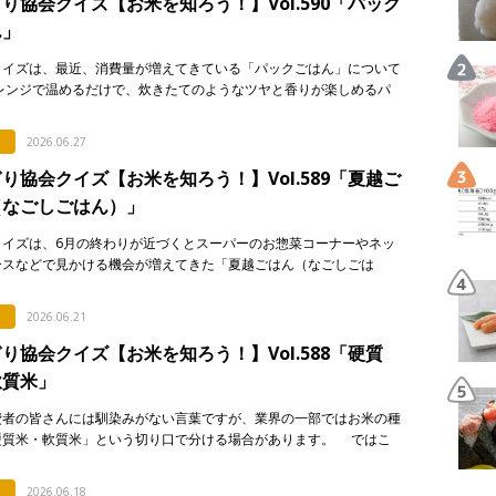
り協会クイズ【お米を知ろう！】Vol.590「パック
ん」
クイズは、最近、消費量が増えてきている「パックごはん」について
 レンジで温めるだけで、炊きたてのようなツヤと香りが楽しめるパ
はん。実はそこには驚きの製造技術が隠されているのですが…。 &n
2026.06.27
り協会クイズ【お米を知ろう！】Vol.589「夏越ご
（なごしごはん）」
クイズは、6月の終わりが近づくとスーパーのお惣菜コーナーやネッ
ースなどで見かける機会が増えてきた「夏越ごはん（なごしごは
についてです。 最近になって急に注目され始めた行事食なのです
…]
2026.06.21
り協会クイズ【お米を知ろう！】Vol.588「硬質
軟質米」
費者の皆さんには馴染みがない言葉ですが、業界の一部ではお米の種
硬質米・軟質米」という切り口で分ける場合があります。 ではこ
です。硬質米・軟質米の定義や判定に関する記述として […]
2026.06.18