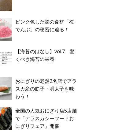
ピンク色した謎の食材「桜
でんぶ」の秘密に迫る！
【海苔のはなし】vol.7 驚
くべき海苔の栄養
おにぎりの老舗2名店でアラ
スカ産の筋子・明太子を味
わう！
全国の人気おにぎり店5店舗
で「アラスカシーフードお
にぎりフェア」開催