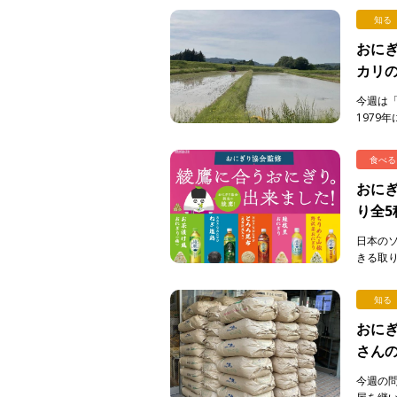
知る
おにぎ
カリ
今週は
1979
り続けて
食べる
おに
り全5
売中
日本の
きる取
組みの
協 […]
知る
おにぎ
さん
今週の