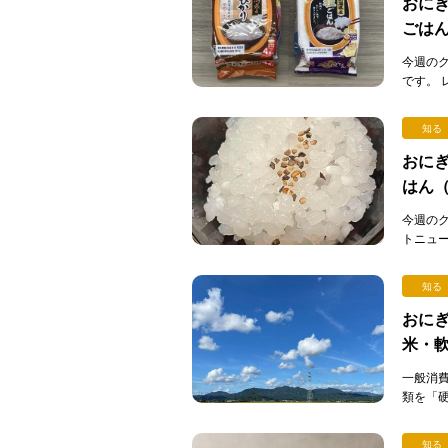
おにぎ
ごは
今週の
です。
ックご
[…]
知る
おにぎ
はん
今週の
トニュ
ん）」
が…。 [
知る
おにぎ
米・
一般消
類を「
こで問題
知る