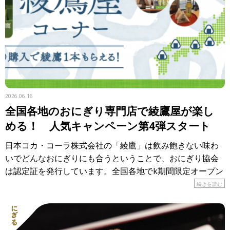
2026.06.16
全国各地のおにぎり専門店で綾鷹屋が楽し
める！ 人気キャンペーン第4弾スタート
日本コカ・コーラ株式会社の「綾鷹」は飲み飽きない味わ
いでどんなおにぎりにも合うということで、おにぎり協会
は認定証を発行しています。全国各地でk期間限定オープン
しているのが「おにぎり食堂 綾鷹屋」。各地のおにぎり専
続きを読む
門店で、 […]