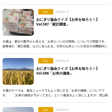
入れる。誰かに渡す。誰かが握ってくれたものを食べる。 &nb […]
知る
2026.06.15
おにぎり協会クイズ【お米を知ろう！】
Vol.587「家計調査」
今週は、家計の数字から見える「お米とパンの力関係」についての問題です。
総務省の「家計調査」などに見られる、日本のお米とパンの支出や消費動向に
関する記述として、「正しいもの」を次のア〜エから選び、記号で答えて下さ
い。 & […]
知る
2026.06.06
おにぎり協会クイズ【お米を知ろう！】
Vol.586「お米の価格」
今週のテーマは、最近ニュースでもよく耳にする「お米の価格」についてで
す。 「お米の値段が下がってきた」という報道をよく目にしますが、実は私
たちが普段スーパーなどで買うお米の価格は、それほど簡単 […]
知る
2026.06.01