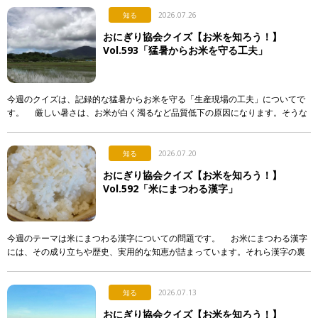
知る
2026.07.26
おにぎり協会クイズ【お米を知ろう！】
Vol.593「猛暑からお米を守る工夫」
今週のクイズは、記録的な猛暑からお米を守る「生産現場の工夫」についてで
す。 厳しい暑さは、お米が白く濁るなど品質低下の原因になります。そうな
らないよう、産地で行われている対策として正しく述べて […]
知る
2026.07.20
おにぎり協会クイズ【お米を知ろう！】
Vol.592「米にまつわる漢字」
今週のテーマは米にまつわる漢字についての問題です。 お米にまつわる漢字
には、その成り立ちや歴史、実用的な知恵が詰まっています。それら漢字の裏
側について解説した次のア〜エの文章のうち、正しいもの […]
知る
2026.07.13
おにぎり協会クイズ【お米を知ろう！】