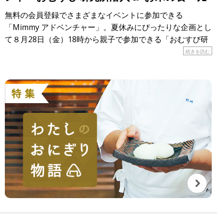
べ”大実験！」
無料の会員登録でさまざまなイベントに参加できる
「Mimmy アドベンチャー」。夏休みにぴったりな企画とし
て８月28日（金）18時から親子で参加できる「おむすび研
究所潜入＆”お米の食べ比べ”大実験！」が開催されます！
続きを読む
&n […]