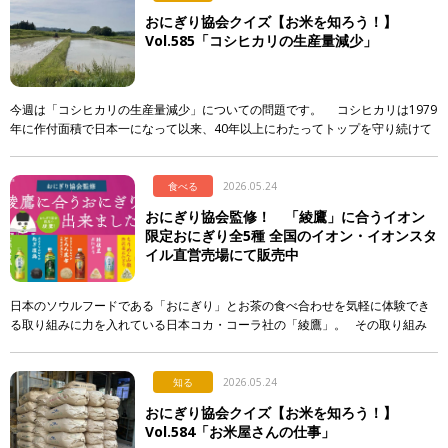
おにぎり協会クイズ【お米を知ろう！】
Vol.585「コシヒカリの生産量減少」
今週は「コシヒカリの生産量減少」についての問題です。 コシヒカリは1979
年に作付面積で日本一になって以来、40年以上にわたってトップを守り続けて
います。しかし、そのシェアには大きな変化が起き […]
食べる
2026.05.24
おにぎり協会監修！ 「綾鷹」に合うイオン
限定おにぎり全5種 全国のイオン・イオンスタ
イル直営売場にて販売中
日本のソウルフードである「おにぎり」とお茶の食べ合わせを気軽に体験でき
る取り組みに力を入れている日本コカ・コーラ社の「綾鷹」。 その取り組み
の一環として、イオンリテール株式会社、一般社団法人おにぎり協会の協 […]
知る
2026.05.24
おにぎり協会クイズ【お米を知ろう！】
Vol.584「お米屋さんの仕事」