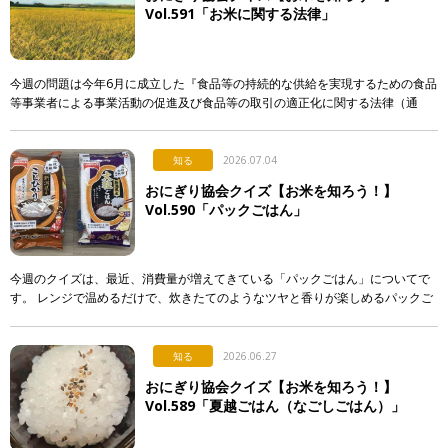
Vol.591「お米に関する法律」
今週の問題は今年6月に成立した『食品等の持続的な供給を実現するための食品
等事業者による事業活動の促進及び食品等の取引の適正化に関する法律（通
称：食料システム法）』からの出題です。 この法律は、 […]
知る
2026.07.04
おにぎり協会クイズ【お米を知ろう！】
Vol.590「パックごはん」
今週のクイズは、最近、消費量が増えてきている「パックごはん」についてで
す。 レンジで温めるだけで、炊きたてのようなツヤと香りが楽しめるパックご
はん。実はそこには驚きの製造技術が隠されているのですが…。 &n […]
知る
2026.06.27
おにぎり協会クイズ【お米を知ろう！】
Vol.589「夏越ごはん（なごしごはん）」