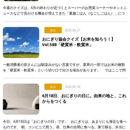
今週のクイズは、6月の終わりが近づくとスーパーのお惣菜コーナーやネットニ
ュースなどで見かける機会が増えてきた「夏越ごはん（なごしごはん）」につ
いてです。 最近になって急に注目され始めた行事食なのですが…。 […]
知る
2026.06.21
おにぎり協会クイズ【お米を知ろう！】
Vol.588「硬質米・軟質米」
一般消費者の皆さんには馴染みがない言葉ですが、業界の一部ではお米の種類
を「硬質米・軟質米」という切り口で分ける場合があります。 ではここで問
題です。硬質米・軟質米の定義や判定に関する記述として […]
知る
2026.06.18
6月18日、おにぎりの日に。由来の地と、これ
からをつくる
今日、6月18日は「おにぎりの日」です。 おにぎりは、あまりにも身近な食べ
ものです。 朝、コンビニで買う。昼、仕事の合間に食べる。家で握る。弁当に