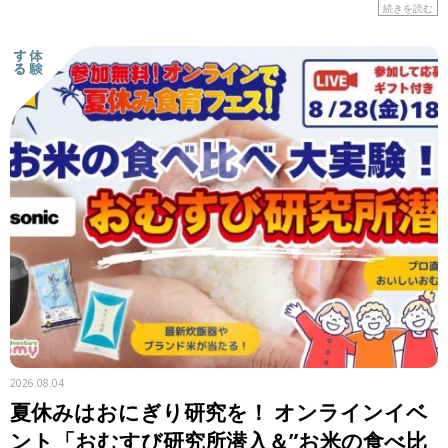
はの食材や工夫に注目しながら、レシピを紹介します。 &n
続きを読む
[…]
2026.08.04
夏休みはおにぎり研究を！ オンラインイベ
ント「おむすび研究所潜入＆”お米の食べ比