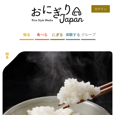
ログイン
知る
食べる
にぎる
体験する
グループ