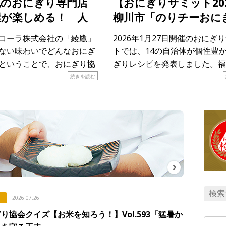
地のおにぎり専門店
【おにぎりサミット20
屋が楽しめる！ 人
柳川市「のりチーおに
ペーン第4弾スター
り」
コーラ株式会社の「綾鷹」
2026年1月27日開催のおにぎ
ない味わいでどんなおにぎ
トでは、14の自治体が個性豊
ということで、おにぎり協
ぎりレシピを発表しました。福
を発行しています。全国各
川市が発表したのは「のりチー
続きを読む
限定オープンしているのが
り」。その土地ならではの食材
食堂 綾鷹屋」。各地のおに
に注目しながら、レシピを紹介
、 […]
す。 &n […]
2026.07.26
り協会クイズ【お米を知ろう！】Vol.593「猛暑か