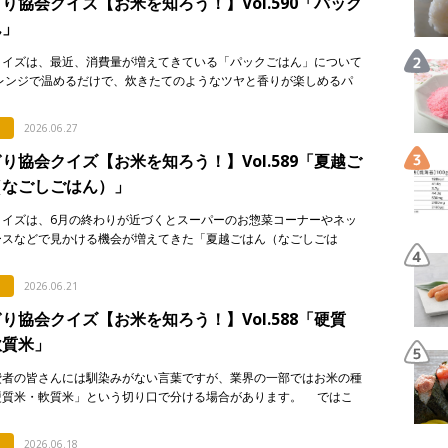
り協会クイズ【お米を知ろう！】Vol.590「パック
ん」
クイズは、最近、消費量が増えてきている「パックごはん」について
 レンジで温めるだけで、炊きたてのようなツヤと香りが楽しめるパ
はん。実はそこには驚きの製造技術が隠されているのですが…。 &n
2026.06.27
り協会クイズ【お米を知ろう！】Vol.589「夏越ご
（なごしごはん）」
クイズは、6月の終わりが近づくとスーパーのお惣菜コーナーやネッ
ースなどで見かける機会が増えてきた「夏越ごはん（なごしごは
についてです。 最近になって急に注目され始めた行事食なのです
…]
2026.06.21
り協会クイズ【お米を知ろう！】Vol.588「硬質
軟質米」
費者の皆さんには馴染みがない言葉ですが、業界の一部ではお米の種
硬質米・軟質米」という切り口で分ける場合があります。 ではこ
です。硬質米・軟質米の定義や判定に関する記述として […]
2026.06.18