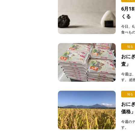
6月1
くる
今日、6
食べも
る。弁当
[…]
知る
おにぎ
査」
今週は
す。 
費動向
答えて下さ
知る
おにぎ
価格
今週の
す。 
は私たち