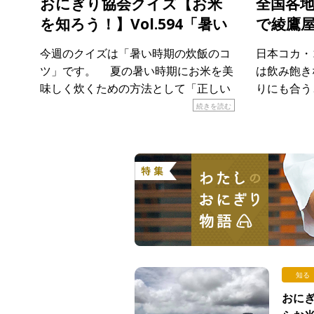
おにぎり協会クイズ【お米
全国各
を知ろう！】Vol.594「暑い
で綾鷹
時期の炊飯」
気キャン
今週のクイズは「暑い時期の炊飯のコ
日本コカ・
ト
ツ」です。 夏の暑い時期にお米を美
は飲み飽き
味しく炊くための方法として「正しい
りにも合う
もの」はどれでしょうか？ 当てはまる
会は認定証
続きを読む
ものを次のア〜エから選び、記号で答
地でk期間
えてください。 ア． […]
「おにぎり
ぎり専門店で
知る
おにぎ