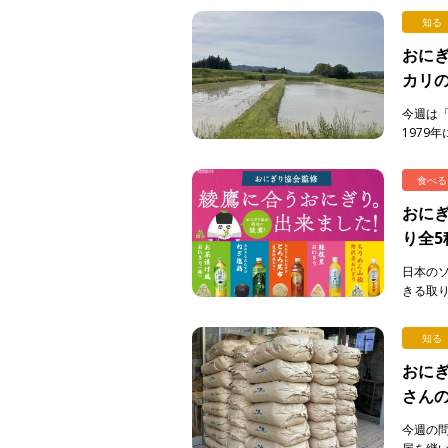
知る
おにぎ
カリ
今週は
1979
り続けて
食べる
おに
り全5
売中
日本の
きる取
組みの
協 […]
知る
おにぎ
さん
今週の