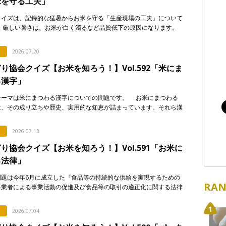
米を守る工夫」
クイズは、記録的な猛暑からお米を守る「生産現場の工夫」について
 厳しい暑さは、お米が白く濁るなど品質低下の原因になります。
ないよう、産地で行われている対策として正しく述べて […]
2026.07.20
り協会クイズ【お米を知ろう！】Vol.592「米にま
る漢字」
テーマは米にまつわる漢字についての問題です。 お米にまつわる
は、その成り立ちや歴史、実用的な知恵が詰まっています。それら漢
について解説した次のア〜エの文章のうち、正しいもの […]
2026.07.13
り協会クイズ【お米を知ろう！】Vol.591「お米に
る法律」
問題は今年6月に成立した『食品等の持続的な供給を実現するための
RAN
事業者による事業活動の促進及び食品等の取引の適正化に関する法律
食料システム法）』からの出題です。 この法律は、 […]
2026.07.04