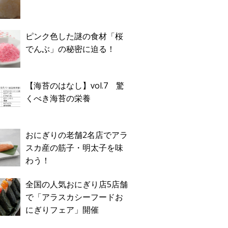
ピンク色した謎の食材「桜
でんぶ」の秘密に迫る！
【海苔のはなし】vol.7 驚
くべき海苔の栄養
おにぎりの老舗2名店でアラ
スカ産の筋子・明太子を味
わう！
全国の人気おにぎり店5店舗
で「アラスカシーフードお
にぎりフェア」開催