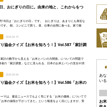
8日、おにぎりの日に。由来の地と、これからをつ
月18日は「おにぎりの日」です。 おにぎりは、あまりにも身近な
のです。 朝、コンビニで買う。昼、仕事の合間に食べる。家で握
に入れる。誰かに渡す。誰かが握ってくれたものを食べる。 &nb
2026.06.15
り協会クイズ【お米を知ろう！】Vol.587「家計調
、家計の数字から見える「お米とパンの力関係」についての問題で
総務省の「家計調査」などに見られる、日本のお米とパンの支出や消
に関する記述として、「正しいもの」を次のア〜エから選び、記号で
い。 & […]
あな
2026.06.06
いる
り協会クイズ【お米を知ろう！】Vol.586「お米の
」
テーマは、最近ニュースでもよく耳にする「お米の価格」についてで
お米
「お米の値段が下がってきた」という報道をよく目にしますが、実
が普段スーパーなどで買うお米の価格は、それほど簡単 […]
炊き