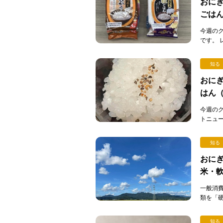
おにぎ
ごは
今週の
です。
ックご
[…]
知る
おにぎ
はん
今週の
トニュ
ん）」
が…。 [
知る
おにぎ
米・
一般消
類を「
こで問題
知る