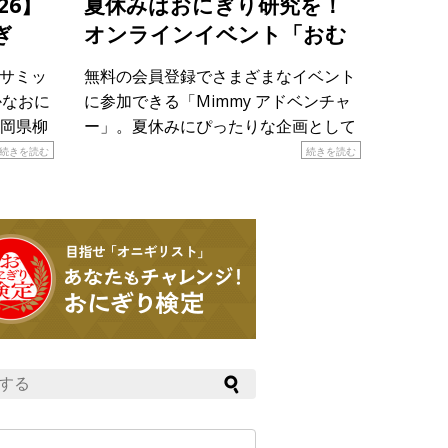
26】
夏休みはおにぎり研究を！
ぎ
オンラインイベント「おむ
すび研究所潜入＆”お米の食
りサミッ
無料の会員登録でさまざまなイベント
べ比べ”大実験！」
かなおに
に参加できる「Mimmy アドベンチャ
岡県柳
ー」。夏休みにぴったりな企画として
おにぎ
８月28日（金）18時から親子で参加で
続きを読む
続きを読む
や工夫
きる「おむすび研究所潜入＆”お米の
しま
食べ比べ”大実験！」が開催されま
す！ &n […]