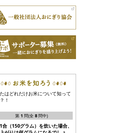
たはどれだけお米について知って
？！
第
1
問(全
8
問中)
1合（150グラム）を炊いた場合、
上がりは何グラムになるでしょ