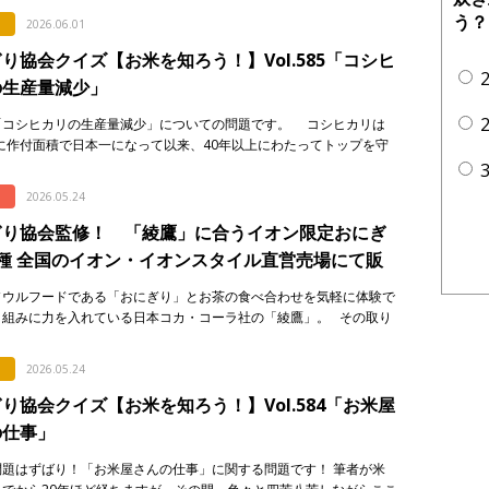
う？
2026.06.01
り協会クイズ【お米を知ろう！】Vol.585「コシヒ
の生産量減少」
「コシヒカリの生産量減少」についての問題です。 コシヒカリは
年に作付面積で日本一になって以来、40年以上にわたってトップを守
います。しかし、そのシェアには大きな変化が起き […]
2026.05.24
ぎり協会監修！ 「綾鷹」に合うイオン限定おにぎ
種 全国のイオン・イオンスタイル直営売場にて販
ソウルフードである「おにぎり」とお茶の食べ合わせを気軽に体験で
り組みに力を入れている日本コカ・コーラ社の「綾鷹」。 その取り
一環として、イオンリテール株式会社、一般社団法人おにぎり協会の
2026.05.24
り協会クイズ【お米を知ろう！】Vol.584「お米屋
の仕事」
問題はずばり！「お米屋さんの仕事」に関する問題です！ 筆者が米