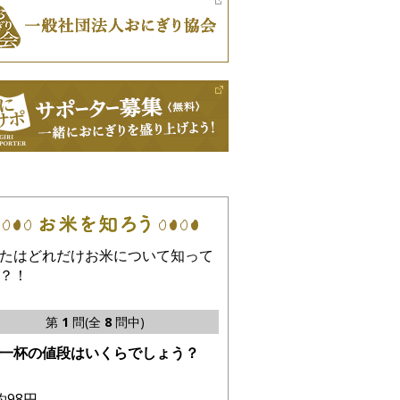
たはどれだけお米について知って
？！
第
1
問(全
8
問中)
一杯の値段はいくらでしょう？
約98円