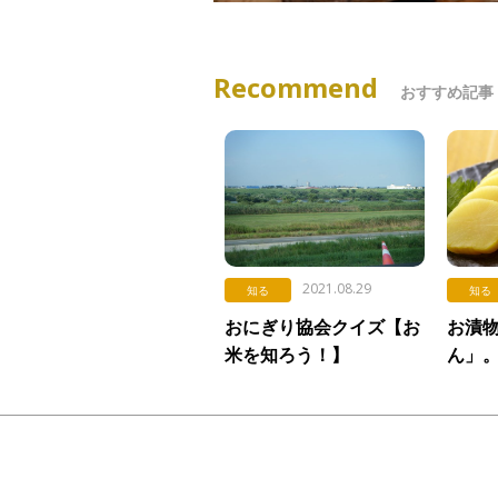
Recommend
おすすめ記事
2021.08.29
知る
知る
おにぎり協会クイズ【お
お漬
米を知ろう！】
ん」
Vol.352「埼玉県のお米
黄色
事情」