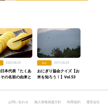
2020.08.03
2015.06.29
知る
物日本代表「たくあ
おにぎり協会クイズ【お
。その名前の由来と
米を知ろう！】Vol.53
のヒミツ
お問い合わせ
個人情報保護方針
利用規約
運営会社