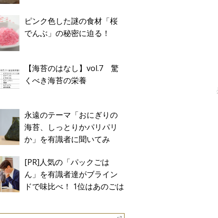
ピンク色した謎の食材「桜
でんぶ」の秘密に迫る！
【海苔のはなし】vol.7 驚
くべき海苔の栄養
永遠のテーマ「おにぎりの
海苔、しっとりかパリパリ
か」を有識者に聞いてみ
た！
[PR]人気の「パックごは
ん」を有識者達がブライン
ドで味比べ！ 1位はあのごは
ん。Sponsored by テーブル
マーク