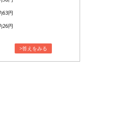
約63円
約26円
>答えをみる