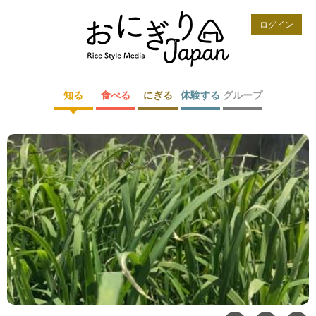
ログイン
知る
食べる
にぎる
体験する
グループ