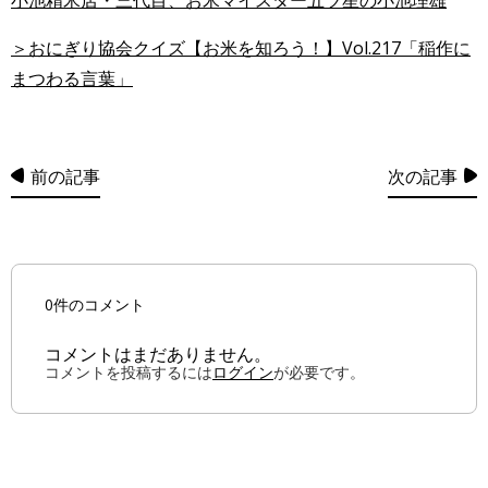
小池精米店・三代目、お米マイスター五ツ星の小池理雄
＞おにぎり協会クイズ【お米を知ろう！】Vol.217「稲作に
まつわる言葉」
前の記事
次の記事
0件のコメント
コメントはまだありません。
コメントを投稿するには
ログイン
が必要です。