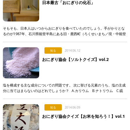
日本最古「おにぎりの化石」
そもそも、日本人はいつからおにぎりを食べていたのでしょう。手がかりとな
るのが1987年、石川県能登半島にある旧・鹿西町（ろくせいまち／現・中能登
町）「杉谷チャノバタケ遺跡」で発掘された日本最古のおにぎり状の炭化米。
石ころ […]
知る
2014.06.12
おにぎり協会【ソルトクイズ】vol.2
塩を構成する主な成分についての問題です。 次に挙げる元素のうち、塩の主成
分に当てはまらないのはどれでしょうか？ A.カリウム B.ナトリウム C.硫
黄 D.マグネシウム 【解答】 正解は「C」 […]
知る
2014.06.09
おにぎり協会クイズ【お米を知ろう！】vol.1