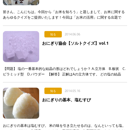
皆さん、こんにちは。今回から「お米を知ろう」と題しまして、お米に関する
あらゆるクイズをご提供いたします！今回は「お米の活用」に関する出題で
す。 お米は「ごはん」として食べるだけではなく、加工して形を変えて、若し
くは他の食 […]
知る
2014.06.06
おにぎり協会【ソルトクイズ】vol.1
【問題】 塩の一番基本的な結晶の形はどれでしょうか？ A.立方体 B.板状 C.
ピラミッド型 D.パウダー 【解答】 正解はAの立方体です。 どの塩の結晶
も、基本は立方体が成長したり削れたりしながら成り立っ […]
知る
2014.05.16
おにぎりの基本、塩むすび
おにぎりの基本は塩むすび。 米の味を引き立たせるのは、なんといっても塩。