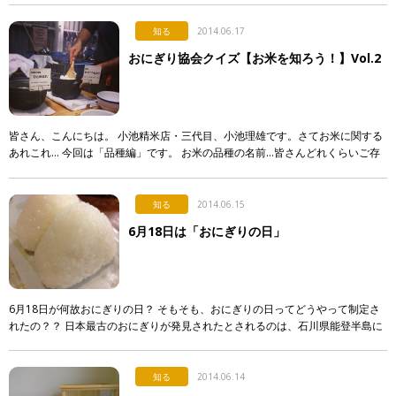
櫃物、籠 […]
知る
2014.06.17
おにぎり協会クイズ【お米を知ろう！】Vol.2
皆さん、こんにちは。 小池精米店・三代目、小池理雄です。さてお米に関する
あれこれ… 今回は「品種編」です。 お米の品種の名前…皆さんどれくらいご存
知ですか？ お米の品種は…なんと全部で500種類を超えます。その中では皆さ
[…]
知る
2014.06.15
6月18日は「おにぎりの日」
6月18日が何故おにぎりの日？ そもそも、おにぎりの日ってどうやって制定さ
れたの？？ 日本最古のおにぎりが発見されたとされるのは、石川県能登半島に
位置する旧鹿西（ろくせい）町（現・中能登町）。竪穴式住居跡の遺跡（杉谷
チャ […]
知る
2014.06.14