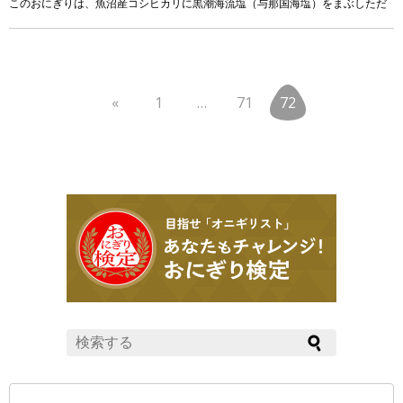
このおにぎりは、魚沼産コシヒカリに黒潮海流塩（与那国海塩）をまぶしただ
けのものです。 The standard Onig […]
«
1
…
71
72