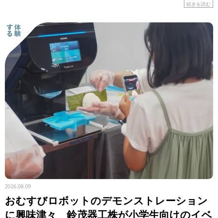
はの食材や工夫に注目しながら、レシピを紹介します。 &n
続きを読む
[…]
2026.08.09
おむすびロボットのデモンストレーション
に興味津々 鈴茂器工株が小学生向けのイベ