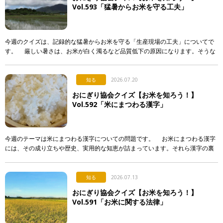
Vol.593「猛暑からお米を守る工夫」
今週のクイズは、記録的な猛暑からお米を守る「生産現場の工夫」についてで
す。 厳しい暑さは、お米が白く濁るなど品質低下の原因になります。そうな
らないよう、産地で行われている対策として正しく述べて […]
知る
2026.07.20
おにぎり協会クイズ【お米を知ろう！】
Vol.592「米にまつわる漢字」
今週のテーマは米にまつわる漢字についての問題です。 お米にまつわる漢字
には、その成り立ちや歴史、実用的な知恵が詰まっています。それら漢字の裏
側について解説した次のア〜エの文章のうち、正しいもの […]
知る
2026.07.13
おにぎり協会クイズ【お米を知ろう！】
Vol.591「お米に関する法律」