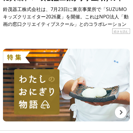
ントを開催！
鈴茂器工株式会社は、7月23日に東京事業所で「SUZUMO
キッズクリエイター2026夏」を開催。これはNPO法人「動
画の窓口クリエイティブスクール」とのコラボレーション
で実現したイベントで、17人の小学生が参加しました。 […]
続きを読む