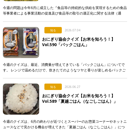
今週の問題は今年6月に成立した『食品等の持続的な供給を実現するための食品
等事業者による事業活動の促進及び食品等の取引の適正化に関する法律（通
称：食料システム法）』からの出題です。 この法律は、 […]
知る
2026.07.04
おにぎり協会クイズ【お米を知ろう！】
Vol.590「パックごはん」
今週のクイズは、最近、消費量が増えてきている「パックごはん」についてで
す。 レンジで温めるだけで、炊きたてのようなツヤと香りが楽しめるパックご
はん。実はそこには驚きの製造技術が隠されているのですが…。 &n […]
知る
2026.06.27
おにぎり協会クイズ【お米を知ろう！】
Vol.589「夏越ごはん（なごしごはん）」
今週のクイズは、6月の終わりが近づくとスーパーのお惣菜コーナーやネットニ
ュースなどで見かける機会が増えてきた「夏越ごはん（なごしごはん）」につ