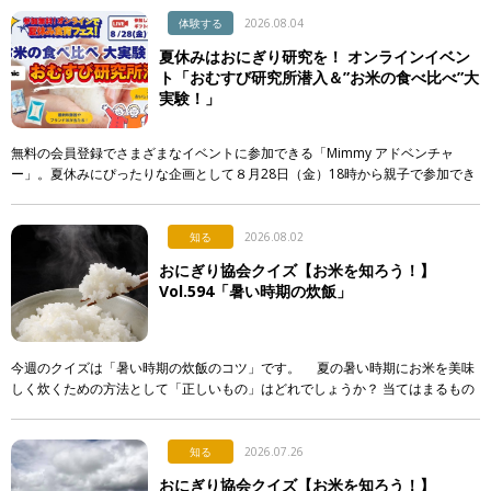
体験する
2026.08.04
夏休みはおにぎり研究を！ オンラインイベン
ト「おむすび研究所潜入＆”お米の食べ比べ”大
実験！」
無料の会員登録でさまざまなイベントに参加できる「Mimmy アドベンチャ
ー」。夏休みにぴったりな企画として８月28日（金）18時から親子で参加でき
る「おむすび研究所潜入＆”お米の食べ比べ”大実験！」が開催されます！ &n
[…]
知る
2026.08.02
おにぎり協会クイズ【お米を知ろう！】
Vol.594「暑い時期の炊飯」
今週のクイズは「暑い時期の炊飯のコツ」です。 夏の暑い時期にお米を美味
しく炊くための方法として「正しいもの」はどれでしょうか？ 当てはまるもの
を次のア〜エから選び、記号で答えてください。 ア． […]
知る
2026.07.26
おにぎり協会クイズ【お米を知ろう！】