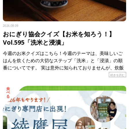
2026.08.09
おにぎり協会クイズ【お米を知ろう！】
Vol.595「洗米と浸漬」
今週のお米クイズはこちら！今週のテーマは、美味しいご
はんを炊くための大切なステップ「洗米」と「浸漬」の順
番についてです。 実は意外に知られておりませんが、炊飯
工程において、お米は「洗米してから浸す」の順番が鉄則
続きを読む
です。 & […]