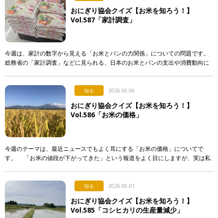
おにぎり協会クイズ【お米を知ろう！】
Vol.587「家計調査」
今週は、家計の数字から見える「お米とパンの力関係」についての問題です。
総務省の「家計調査」などに見られる、日本のお米とパンの支出や消費動向に
関する記述として、「正しいもの」を次のア〜エから選び、記号で答えて下さ
い。 & […]
知る
2026.06.06
おにぎり協会クイズ【お米を知ろう！】
Vol.586「お米の価格」
今週のテーマは、最近ニュースでもよく耳にする「お米の価格」についてで
す。 「お米の値段が下がってきた」という報道をよく目にしますが、実は私
たちが普段スーパーなどで買うお米の価格は、それほど簡単 […]
知る
2026.06.01
おにぎり協会クイズ【お米を知ろう！】
Vol.585「コシヒカリの生産量減少」