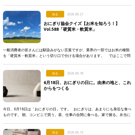
いてです。 最近になって急に注目され始めた行事食なのですが…。 […]
知る
2026.06.21
おにぎり協会クイズ【お米を知ろう！】
Vol.588「硬質米・軟質米」
一般消費者の皆さんには馴染みがない言葉ですが、業界の一部ではお米の種類
を「硬質米・軟質米」という切り口で分ける場合があります。 ではここで問
題です。硬質米・軟質米の定義や判定に関する記述として […]
知る
2026.06.18
6月18日、おにぎりの日に。由来の地と、これ
からをつくる
今日、6月18日は「おにぎりの日」です。 おにぎりは、あまりにも身近な食べ
ものです。 朝、コンビニで買う。昼、仕事の合間に食べる。家で握る。弁当に
入れる。誰かに渡す。誰かが握ってくれたものを食べる。 &nb […]
知る
2026.06.15