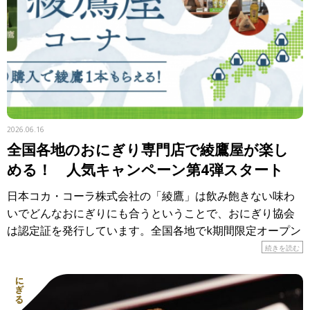
2026.06.16
全国各地のおにぎり専門店で綾鷹屋が楽し
める！ 人気キャンペーン第4弾スタート
日本コカ・コーラ株式会社の「綾鷹」は飲み飽きない味わ
いでどんなおにぎりにも合うということで、おにぎり協会
は認定証を発行しています。全国各地でk期間限定オープン
しているのが「おにぎり食堂 綾鷹屋」。各地のおにぎり専
続きを読む
門店で、 […]