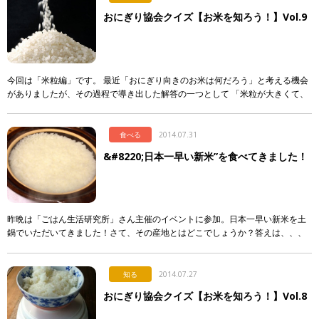
おにぎり協会クイズ【お米を知ろう！】Vol.9
今回は「米粒編」です。 最近「おにぎり向きのお米は何だろう」と考える機会
がありましたが、その過程で導き出した解答の一つとして 「米粒が大きくて、
しっかりしていて、握っても口の中で適度にほどける」 というものがありまし
た。 […]
食べる
2014.07.31
&#8220;日本一早い新米”を食べてきました！
昨晩は「ごはん生活研究所」さん主催のイベントに参加。日本一早い新米を土
鍋でいただいてきました！さて、その産地とはどこでしょうか？答えは、、、
「石垣島」です！ひょっとすると、沖縄でお米？？という方もいるかもしれま
せん。実は […]
知る
2014.07.27
おにぎり協会クイズ【お米を知ろう！】Vol.8