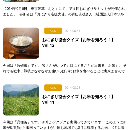
2014年9月6日、東京浅草「おと」にて、第１回おにぎりサミットが開催され
ました。 参加者は「おにぎり応援大使」の青山志穂さん（社団法人日本ソル
トコーディネーター協会代表）、 小池理雄さん（小 […]
知る
2014.08.31
おにぎり協会クイズ【お米を知ろう！】
Vol.12
今回は「数値編」です。 皆さんがいつでも目にすることが出来る「お米」。 そ
れでも戦中、戦後はなかなかお腹いっぱいにお米を食べることは出来ませんで
した。 日本人がお米をたくさん食べられるようになったのは、1960年代になっ
[…]
知る
2014.08.25
おにぎり協会クイズ【お米を知ろう！】
Vol.11
今回は「品種編」です。 新米がゾクゾクと出回ってきています！ このように新
米が8月頃から出回っていますが、同じ地域でも8月に収穫するお米、 9月に収