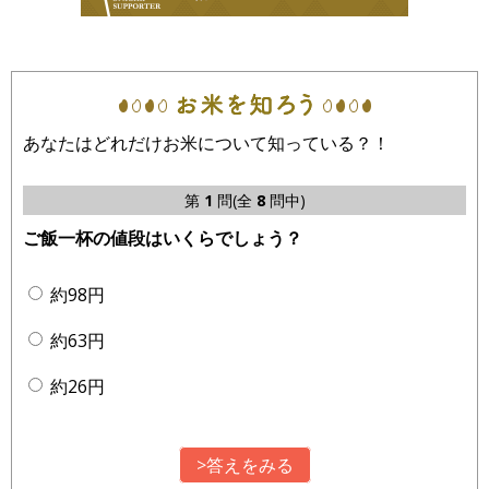
あなたはどれだけお米について知っている？！
第
1
問(全
8
問中)
ご飯一杯の値段はいくらでしょう？
約98円
約63円
約26円
>答えをみる