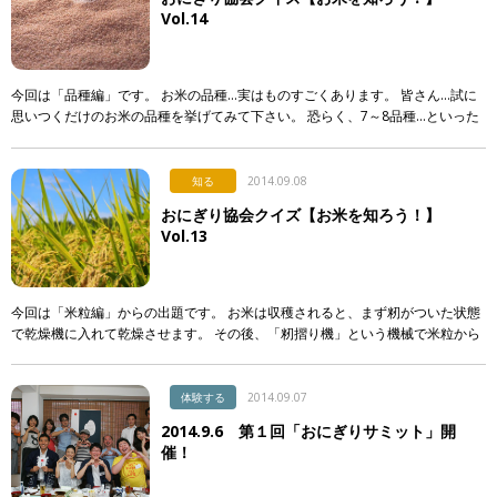
Vol.14
今回は「品種編」です。 お米の品種…実はものすごくあります。 皆さん…試に
思いつくだけのお米の品種を挙げてみて下さい。 恐らく、7～8品種…といった
方が多いと思います。 例えば… 「コシヒカリ、ササニシキ、あきたこまち、
[…]
知る
2014.09.08
おにぎり協会クイズ【お米を知ろう！】
Vol.13
今回は「米粒編」からの出題です。 お米は収穫されると、まず籾がついた状態
で乾燥機に入れて乾燥させます。 その後、「籾摺り機」という機械で米粒から
籾を剥がして玄米へと加工し、 よく見られる紙の米袋に入れて保管されます。
& […]
体験する
2014.09.07
2014.9.6 第１回「おにぎりサミット」開
催！