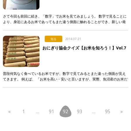
さて今回も前回に続き、「数字」でお米を見てみましょう。 数字で見ることに
より、身近にあるお米であってもまた違う側面に触れることができ、新しい発
見があります！ まず、ご飯茶碗一杯に盛られたごはんから見てみましょう。 こ
れっ […]
知る
2014.07.21
おにぎり協会クイズ【お米を知ろう！】Vol.7
普段何気なく食べているお米ですが、数字で見てみるとまた違った側面が見え
てきます。 例えば、 「お米を高い・安いと言いますが、実際、魚沼産のお米だ
ってご飯一杯80円弱です。缶ジュース一本で130円を払うよりは、はるかに安
い […]
«
1
…
91
92
93
…
95
»