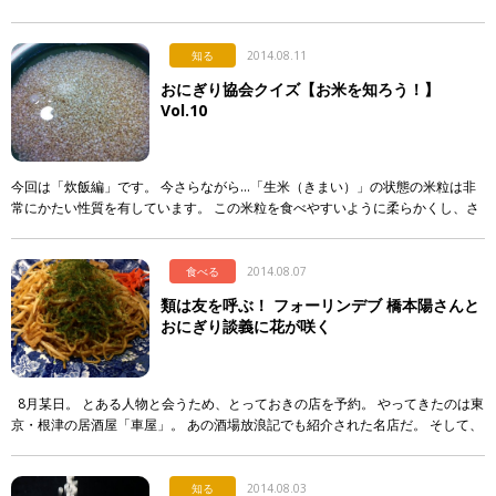
穫するお米、10月に収穫するお米…とわざと実りの時期をずらせるように 様
[…]
知る
2014.08.11
おにぎり協会クイズ【お米を知ろう！】
Vol.10
今回は「炊飯編」です。 今さらながら…「生米（きまい）」の状態の米粒は非
常にかたい性質を有しています。 この米粒を食べやすいように柔らかくし、さ
らに甘みを引き出し、 粘りを出すために行う調理技法が「炊飯」です。 炊飯は
「 […]
食べる
2014.08.07
類は友を呼ぶ！ フォーリンデブ 橋本陽さんと
おにぎり談義に花が咲く
8月某日。 とある人物と会うため、とっておきの店を予約。 やってきたのは東
京・根津の居酒屋「車屋」。 あの酒場放浪記でも紹介された名店だ。 そして、
その人物がこちら・・・ まぶし […]
知る
2014.08.03