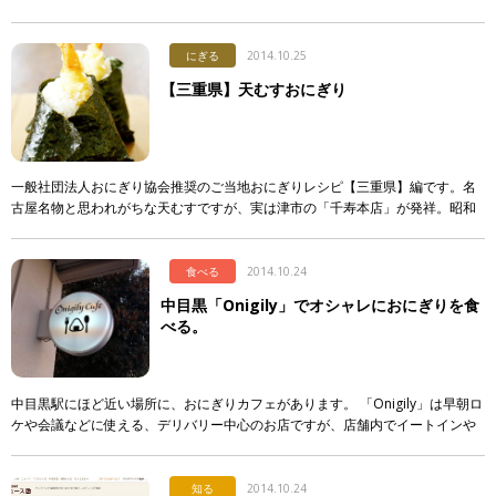
混ぜていました。小石の入ったおにぎりを妊婦が食べると男子が生まれ、安産
であるとい […]
にぎる
2014.10.25
【三重県】天むすおにぎり
一般社団法人おにぎり協会推奨のご当地おにぎりレシピ【三重県】編です。名
古屋名物と思われがちな天むすですが、実は津市の「千寿本店」が発祥。昭和
30年代初め、天ぷら定食屋を営んでいた初代がまかないにつくったものが評判
となり、 […]
食べる
2014.10.24
中目黒「Onigily」でオシャレにおにぎりを食
べる。
中目黒駅にほど近い場所に、おにぎりカフェがあります。 「Onigily」は早朝ロ
ケや会議などに使える、デリバリー中心のお店ですが、店舗内でイートインや
テイクアウトもやってます。 おにぎり協会としては、ぜひ偵察に行かねばな
[…]
知る
2014.10.24