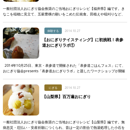
一般社団法人おにぎり協会推奨のご当地おにぎりレシピ【福井県】編です。き
なこを稲穂に見立て、五穀豊穣の願いをこめた伝統食。田植えや稲刈りなど、
農作業の合間に食べられていたそう。朴葉は携行用の包みとして利用されてい
ました。 […]
体験する
2014.10.27
【おにぎりテイスティング】に初挑戦！表参
道おにぎりラボ①
2014年10月25日、東京・表参道で開催された「表参道ごはんフェス」にて、
おにぎり協会presents「表参道おにぎりラボ」と題したワークショップが開催
されました。 今回のテーマは、塩にぎ […]
にぎる
2014.10.27
【山梨県】百万遍おにぎり
一般社団法人おにぎり協会推奨のご当地おにぎりレシピ【山梨県】編です。無
病息災・厄払い・安産祈願につくられ、昔は一定の割合で熱湯処理した小石を