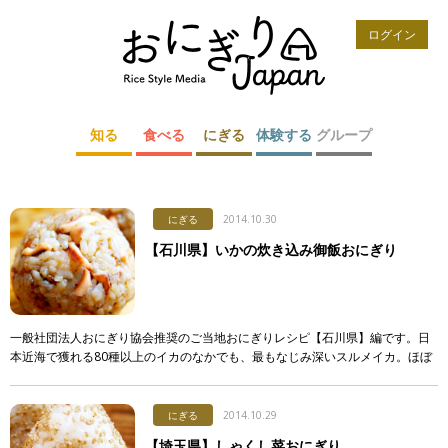
ログイン
知る
食べる
にぎる
体験する
グループ
にぎる
2014.10.30
【石川県】いかの炊き込み御飯おにぎり
一般社団法人おにぎり協会推奨のご当地おにぎりレシピ【石川県】編です。日
本近海で獲れる80種以上のイカのなかでも、最もなじみ深いスルメイカ。ほぼ
通年で揚がりますが、特に晩夏から秋口が旬の時期とされます。 材料（2人
分） ご […]
にぎる
2014.10.29
【埼玉県】しゃくし菜おにぎり