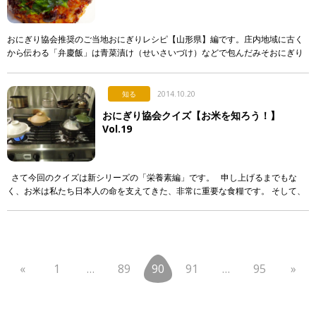
おにぎり協会推奨のご当地おにぎりレシピ【山形県】編です。庄内地域に古く
から伝わる「弁慶飯」は青菜漬け（せいさいづけ）などで包んだみそおにぎり
をあぶった郷土料理。昔は茶碗2杯分もの大きさでつくっていたそう。庄内地方
に伝わる […]
知る
2014.10.20
おにぎり協会クイズ【お米を知ろう！】
Vol.19
さて今回のクイズは新シリーズの「栄養素編」です。 申し上げるまでもな
く、お米は私たち日本人の命を支えてきた、非常に重要な食糧です。 そして、
私たち日本人はお米にどのような栄養素があるのか、そう […]
«
1
…
89
90
91
…
95
»