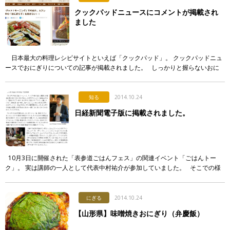
クックパッドニュースにコメントが掲載され
ました
日本最大の料理レシピサイトといえば「クックパッド」。 クックパッドニュ
ースでおにぎりについての記事が掲載されました。 しっかりと握らないおに
ぎり…･･･ずばり「おにぎらず」！ & […]
知る
2014.10.24
日経新聞電子版に掲載されました。
10月3日に開催された「表参道ごはんフェス」の関連イベント「ごはんトー
ク」。 実は講師の一人として代表中村祐介が参加していました。 そこでの様
子が日経新聞電子版に掲載され、なんと中村のコメント […]
にぎる
2014.10.24
【山形県】味噌焼きおにぎり（弁慶飯）