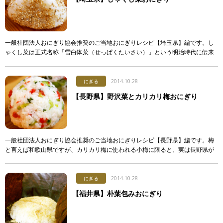
一般社団法人おにぎり協会推奨のご当地おにぎりレシピ【埼玉県】編です。し
ゃくし菜は正式名称「雪白体菜（せっぱくたいさい）」という明治時代に伝来
した野菜で、秩父地方に広く伝わる。晩秋から冬に収穫、塩漬けにし、保存食
として親し […]
にぎる
2014.10.28
【長野県】野沢菜とカリカリ梅おにぎり
一般社団法人おにぎり協会推奨のご当地おにぎりレシピ【長野県】編です。梅
と言えば和歌山県ですが、カリカリ梅に使われる小梅に限ると、実は長野県が
生産量日本一。国産小梅の大半が南信州産だそうです。 材料（2人分） ごはん
20 […]
にぎる
2014.10.28
【福井県】朴葉包みおにぎり