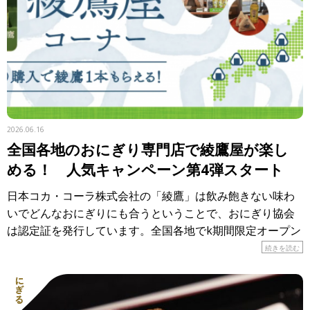
2026.06.16
全国各地のおにぎり専門店で綾鷹屋が楽し
める！ 人気キャンペーン第4弾スタート
日本コカ・コーラ株式会社の「綾鷹」は飲み飽きない味わ
いでどんなおにぎりにも合うということで、おにぎり協会
は認定証を発行しています。全国各地でk期間限定オープン
しているのが「おにぎり食堂 綾鷹屋」。各地のおにぎり専
続きを読む
門店で、 […]