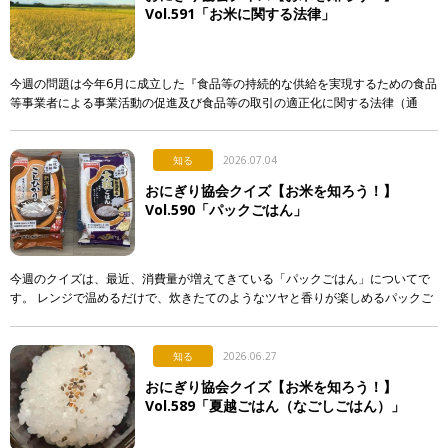
Vol.591「お米に関する法律」
今週の問題は今年6月に成立した『食品等の持続的な供給を実現するための食品
等事業者による事業活動の促進及び食品等の取引の適正化に関する法律（通
称：食料システム法）』からの出題です。 この法律は、 […]
知る
2026.07.04
おにぎり協会クイズ【お米を知ろう！】
Vol.590「パックごはん」
今週のクイズは、最近、消費量が増えてきている「パックごはん」についてで
す。 レンジで温めるだけで、炊きたてのようなツヤと香りが楽しめるパックご
はん。実はそこには驚きの製造技術が隠されているのですが…。 &n […]
知る
2026.06.27
おにぎり協会クイズ【お米を知ろう！】
Vol.589「夏越ごはん（なごしごはん）」