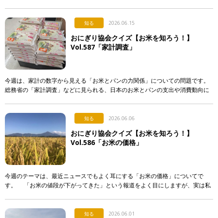
入れる。誰かに渡す。誰かが握ってくれたものを食べる。 &nb […]
知る
2026.06.15
おにぎり協会クイズ【お米を知ろう！】
Vol.587「家計調査」
今週は、家計の数字から見える「お米とパンの力関係」についての問題です。
総務省の「家計調査」などに見られる、日本のお米とパンの支出や消費動向に
関する記述として、「正しいもの」を次のア〜エから選び、記号で答えて下さ
い。 & […]
知る
2026.06.06
おにぎり協会クイズ【お米を知ろう！】
Vol.586「お米の価格」
今週のテーマは、最近ニュースでもよく耳にする「お米の価格」についてで
す。 「お米の値段が下がってきた」という報道をよく目にしますが、実は私
たちが普段スーパーなどで買うお米の価格は、それほど簡単 […]
知る
2026.06.01