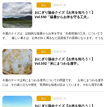
知る
2026.07.26
おにぎり協会クイズ【お米を知ろう！】
Vol.593「猛暑からお米を守る工夫」
今週のクイズは、記録的な猛暑からお米を守る「生産現場の工夫」についてで
す。 厳しい暑さは、お米が白く濁るなど品質低下の原因になります。そうな
らないよう、産地で行われている対策として正しく述べて […]
知る
2026.07.20
おにぎり協会クイズ【お米を知ろう！】
Vol.592「米にまつわる漢字」
今週のテーマは米にまつわる漢字についての問題です。 お米にまつわる漢字
には、その成り立ちや歴史、実用的な知恵が詰まっています。それら漢字の裏
側について解説した次のア〜エの文章のうち、正しいもの […]
知る
2026.07.13
おにぎり協会クイズ【お米を知ろう！】