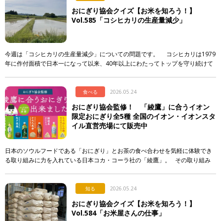
おにぎり協会クイズ【お米を知ろう！】
Vol.585「コシヒカリの生産量減少」
今週は「コシヒカリの生産量減少」についての問題です。 コシヒカリは1979
年に作付面積で日本一になって以来、40年以上にわたってトップを守り続けて
います。しかし、そのシェアには大きな変化が起き […]
食べる
2026.05.24
おにぎり協会監修！ 「綾鷹」に合うイオン
限定おにぎり全5種 全国のイオン・イオンスタ
イル直営売場にて販売中
日本のソウルフードである「おにぎり」とお茶の食べ合わせを気軽に体験でき
る取り組みに力を入れている日本コカ・コーラ社の「綾鷹」。 その取り組み
の一環として、イオンリテール株式会社、一般社団法人おにぎり協会の協 […]
知る
2026.05.24
おにぎり協会クイズ【お米を知ろう！】
Vol.584「お米屋さんの仕事」