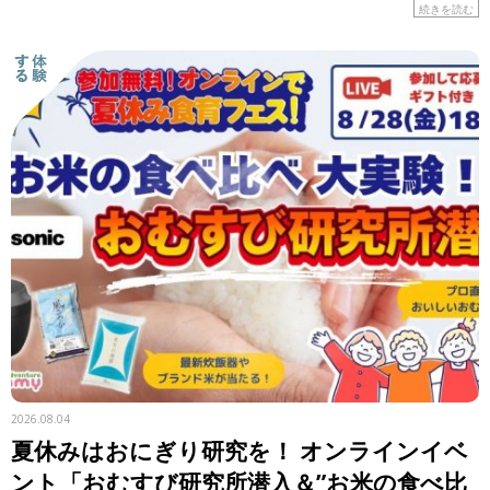
はの食材や工夫に注目しながら、レシピを紹介します。 &n
続きを読む
[…]
2026.08.04
夏休みはおにぎり研究を！ オンラインイベ
ント「おむすび研究所潜入＆”お米の食べ比