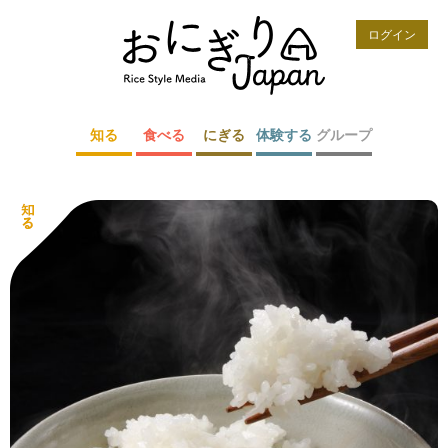
ログイン
知る
食べる
にぎる
体験する
グループ