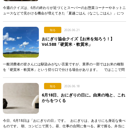
今週のクイズは、6月の終わりが近づくとスーパーのお惣菜コーナーやネットニ
ュースなどで見かける機会が増えてきた「夏越ごはん（なごしごはん）」につ
いてです。 最近になって急に注目され始めた行事食なのですが…。 […]
知る
2026.06.21
おにぎり協会クイズ【お米を知ろう！】
Vol.588「硬質米・軟質米」
一般消費者の皆さんには馴染みがない言葉ですが、業界の一部ではお米の種類
を「硬質米・軟質米」という切り口で分ける場合があります。 ではここで問
題です。硬質米・軟質米の定義や判定に関する記述として […]
知る
2026.06.18
6月18日、おにぎりの日に。由来の地と、これ
からをつくる
今日、6月18日は「おにぎりの日」です。 おにぎりは、あまりにも身近な食べ
ものです。 朝、コンビニで買う。昼、仕事の合間に食べる。家で握る。弁当に