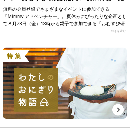
べ”大実験！」
無料の会員登録でさまざまなイベントに参加できる
「Mimmy アドベンチャー」。夏休みにぴったりな企画とし
て８月28日（金）18時から親子で参加できる「おむすび研
究所潜入＆”お米の食べ比べ”大実験！」が開催されます！
続きを読む
&n […]