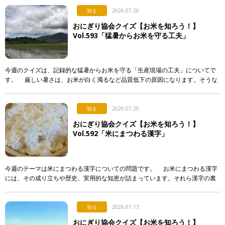
知る
2026.07.26
おにぎり協会クイズ【お米を知ろう！】
Vol.593「猛暑からお米を守る工夫」
今週のクイズは、記録的な猛暑からお米を守る「生産現場の工夫」についてで
す。 厳しい暑さは、お米が白く濁るなど品質低下の原因になります。そうな
らないよう、産地で行われている対策として正しく述べて […]
知る
2026.07.20
おにぎり協会クイズ【お米を知ろう！】
Vol.592「米にまつわる漢字」
今週のテーマは米にまつわる漢字についての問題です。 お米にまつわる漢字
には、その成り立ちや歴史、実用的な知恵が詰まっています。それら漢字の裏
側について解説した次のア〜エの文章のうち、正しいもの […]
知る
2026.07.13
おにぎり協会クイズ【お米を知ろう！】