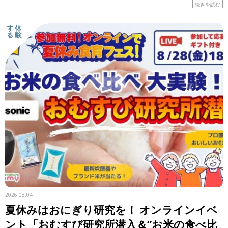
はの食材や工夫に注目しながら、レシピを紹介します。 &n
続きを読む
[…]
2026.08.04
夏休みはおにぎり研究を！ オンラインイベ
ント「おむすび研究所潜入＆”お米の食べ比