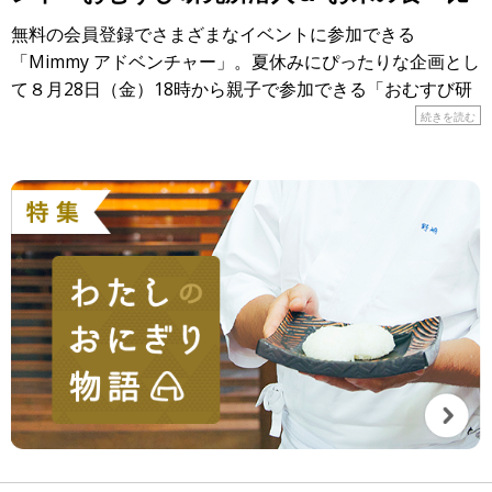
べ”大実験！」
無料の会員登録でさまざまなイベントに参加できる
「Mimmy アドベンチャー」。夏休みにぴったりな企画とし
て８月28日（金）18時から親子で参加できる「おむすび研
究所潜入＆”お米の食べ比べ”大実験！」が開催されます！
続きを読む
&n […]