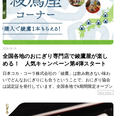
2026.06.16
全国各地のおにぎり専門店で綾鷹屋が楽し
める！ 人気キャンペーン第4弾スタート
日本コカ・コーラ株式会社の「綾鷹」は飲み飽きない味わ
いでどんなおにぎりにも合うということで、おにぎり協会
は認定証を発行しています。全国各地でk期間限定オープン
しているのが「おにぎり食堂 綾鷹屋」。各地のおにぎり専
続きを読む
門店で、 […]