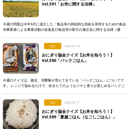
Vol.591「お米に関する法律」
今週の問題は今年6月に成立した『食品等の持続的な供給を実現するための食品
等事業者による事業活動の促進及び食品等の取引の適正化に関する法律（通
称：食料システム法）』からの出題です。 この法律は、 […]
知る
2026.07.04
おにぎり協会クイズ【お米を知ろう！】
Vol.590「パックごはん」
今週のクイズは、最近、消費量が増えてきている「パックごはん」についてで
す。 レンジで温めるだけで、炊きたてのようなツヤと香りが楽しめるパックご
はん。実はそこには驚きの製造技術が隠されているのですが…。 &n […]
知る
2026.06.27
おにぎり協会クイズ【お米を知ろう！】
Vol.589「夏越ごはん（なごしごはん）」