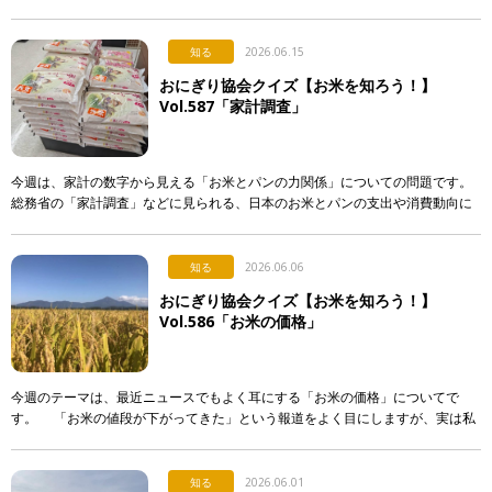
入れる。誰かに渡す。誰かが握ってくれたものを食べる。 &nb […]
知る
2026.06.15
おにぎり協会クイズ【お米を知ろう！】
Vol.587「家計調査」
今週は、家計の数字から見える「お米とパンの力関係」についての問題です。
総務省の「家計調査」などに見られる、日本のお米とパンの支出や消費動向に
関する記述として、「正しいもの」を次のア〜エから選び、記号で答えて下さ
い。 & […]
知る
2026.06.06
おにぎり協会クイズ【お米を知ろう！】
Vol.586「お米の価格」
今週のテーマは、最近ニュースでもよく耳にする「お米の価格」についてで
す。 「お米の値段が下がってきた」という報道をよく目にしますが、実は私
たちが普段スーパーなどで買うお米の価格は、それほど簡単 […]
知る
2026.06.01