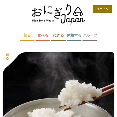
ログイン
知る
食べる
にぎる
体験する
グループ