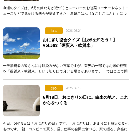
今週のクイズは、6月の終わりが近づくとスーパーのお惣菜コーナーやネットニ
ュースなどで見かける機会が増えてきた「夏越ごはん（なごしごはん）」につ
いてです。 最近になって急に注目され始めた行事食なのですが…。 […]
知る
2026.06.21
おにぎり協会クイズ【お米を知ろう！】
Vol.588「硬質米・軟質米」
一般消費者の皆さんには馴染みがない言葉ですが、業界の一部ではお米の種類
を「硬質米・軟質米」という切り口で分ける場合があります。 ではここで問
題です。硬質米・軟質米の定義や判定に関する記述として […]
知る
2026.06.18
6月18日、おにぎりの日に。由来の地と、これ
からをつくる
今日、6月18日は「おにぎりの日」です。 おにぎりは、あまりにも身近な食べ
ものです。 朝、コンビニで買う。昼、仕事の合間に食べる。家で握る。弁当に