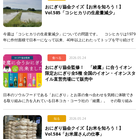
おにぎり協会クイズ【お米を知ろう！】
Vol.585「コシヒカリの生産量減少」
今週は「コシヒカリの生産量減少」についての問題です。 コシヒカリは1979
年に作付面積で日本一になって以来、40年以上にわたってトップを守り続けて
います。しかし、そのシェアには大きな変化が起き […]
食べる
2026.05.24
おにぎり協会監修！ 「綾鷹」に合うイオン
限定おにぎり全5種 全国のイオン・イオンスタ
イル直営売場にて販売中
日本のソウルフードである「おにぎり」とお茶の食べ合わせを気軽に体験でき
る取り組みに力を入れている日本コカ・コーラ社の「綾鷹」。 その取り組み
の一環として、イオンリテール株式会社、一般社団法人おにぎり協会の協 […]
知る
2026.05.24
おにぎり協会クイズ【お米を知ろう！】
Vol.584「お米屋さんの仕事」