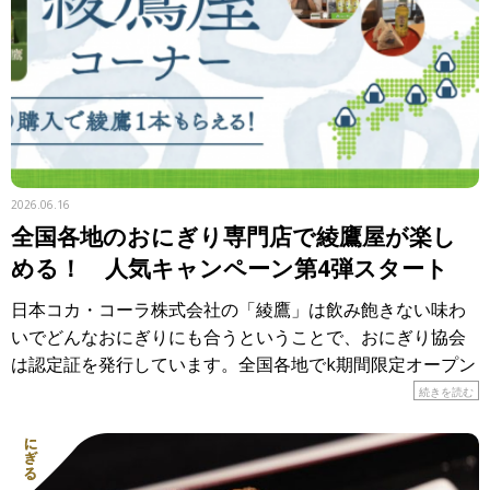
2026.06.16
全国各地のおにぎり専門店で綾鷹屋が楽し
める！ 人気キャンペーン第4弾スタート
日本コカ・コーラ株式会社の「綾鷹」は飲み飽きない味わ
いでどんなおにぎりにも合うということで、おにぎり協会
は認定証を発行しています。全国各地でk期間限定オープン
しているのが「おにぎり食堂 綾鷹屋」。各地のおにぎり専
続きを読む
門店で、 […]