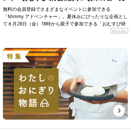
べ”大実験！」
無料の会員登録でさまざまなイベントに参加できる
「Mimmy アドベンチャー」。夏休みにぴったりな企画とし
て８月28日（金）18時から親子で参加できる「おむすび研
究所潜入＆”お米の食べ比べ”大実験！」が開催されます！
続きを読む
&n […]