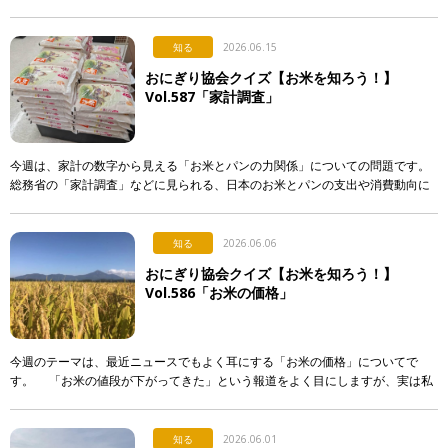
入れる。誰かに渡す。誰かが握ってくれたものを食べる。 &nb […]
知る
2026.06.15
おにぎり協会クイズ【お米を知ろう！】
Vol.587「家計調査」
今週は、家計の数字から見える「お米とパンの力関係」についての問題です。
総務省の「家計調査」などに見られる、日本のお米とパンの支出や消費動向に
関する記述として、「正しいもの」を次のア〜エから選び、記号で答えて下さ
い。 & […]
知る
2026.06.06
おにぎり協会クイズ【お米を知ろう！】
Vol.586「お米の価格」
今週のテーマは、最近ニュースでもよく耳にする「お米の価格」についてで
す。 「お米の値段が下がってきた」という報道をよく目にしますが、実は私
たちが普段スーパーなどで買うお米の価格は、それほど簡単 […]
知る
2026.06.01