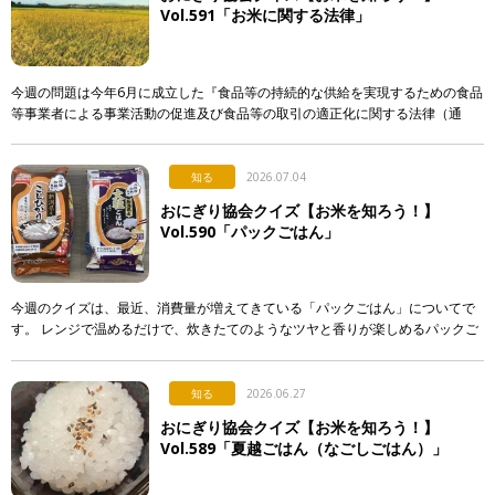
Vol.591「お米に関する法律」
今週の問題は今年6月に成立した『食品等の持続的な供給を実現するための食品
等事業者による事業活動の促進及び食品等の取引の適正化に関する法律（通
称：食料システム法）』からの出題です。 この法律は、 […]
知る
2026.07.04
おにぎり協会クイズ【お米を知ろう！】
Vol.590「パックごはん」
今週のクイズは、最近、消費量が増えてきている「パックごはん」についてで
す。 レンジで温めるだけで、炊きたてのようなツヤと香りが楽しめるパックご
はん。実はそこには驚きの製造技術が隠されているのですが…。 &n […]
知る
2026.06.27
おにぎり協会クイズ【お米を知ろう！】
Vol.589「夏越ごはん（なごしごはん）」