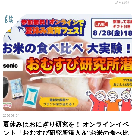
はの食材や工夫に注目しながら、レシピを紹介します。 &n
続きを読む
[…]
2026.08.04
夏休みはおにぎり研究を！ オンラインイベ
ント「おむすび研究所潜入＆”お米の食べ比