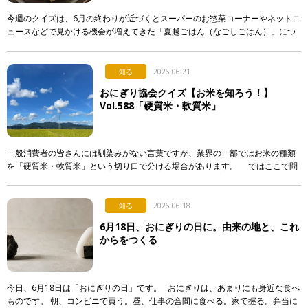
今週のクイズは、6月の終わりが近づくとスーパーのお惣菜コーナーやネットニ
ュースなどで見かける機会が増えてきた「夏越ごはん（なごしごはん）」につ
いてです。 最近になって急に注目され始めた行事食なのですが…。 […]
知る
2026.06.21
おにぎり協会クイズ【お米を知ろう！】
Vol.588「硬質米・軟質米」
一般消費者の皆さんには馴染みがない言葉ですが、業界の一部ではお米の種類
を「硬質米・軟質米」という切り口で分ける場合があります。 ではここで問
題です。硬質米・軟質米の定義や判定に関する記述として […]
知る
2026.06.18
6月18日、おにぎりの日に。由来の地と、これ
からをつくる
今日、6月18日は「おにぎりの日」です。 おにぎりは、あまりにも身近な食べ
ものです。 朝、コンビニで買う。昼、仕事の合間に食べる。家で握る。弁当に