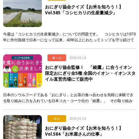
おにぎり協会クイズ【お米を知ろう！】
Vol.585「コシヒカリの生産量減少」
今週は「コシヒカリの生産量減少」についての問題です。 コシヒカリは1979
年に作付面積で日本一になって以来、40年以上にわたってトップを守り続けて
います。しかし、そのシェアには大きな変化が起き […]
食べる
2026.05.24
おにぎり協会監修！ 「綾鷹」に合うイオン
限定おにぎり全5種 全国のイオン・イオンスタ
イル直営売場にて販売中
日本のソウルフードである「おにぎり」とお茶の食べ合わせを気軽に体験でき
る取り組みに力を入れている日本コカ・コーラ社の「綾鷹」。 その取り組み
の一環として、イオンリテール株式会社、一般社団法人おにぎり協会の協 […]
知る
2026.05.24
おにぎり協会クイズ【お米を知ろう！】
Vol.584「お米屋さんの仕事」