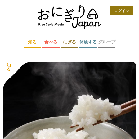
ログイン
知る
食べる
にぎる
体験する
グループ